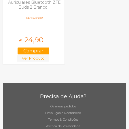
Auriculares Bluetooth ZTE
Buds 2 Branco
REF: 5024130
24,
90
€
Ver Produto
Precisa de Ajuda?
Os meus pedidos
Devolução e Reembolso
Termos & Condições
Política de Privacidade