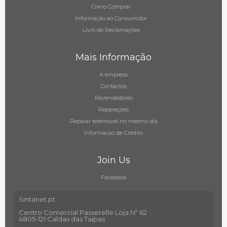
Como Comprar
Informação ao Consumidor
Livro de Reclamações
Mais Informação
A empresa
Contactos
Revendedores
Reparações
Reparar telemóvel no mesmo dia
Informacao de Crédito
Join Us
Facebook
Sintanet.pt
Centro Comercial Passerelle Loja Nº 62
4805-121 Caldas das Taipas