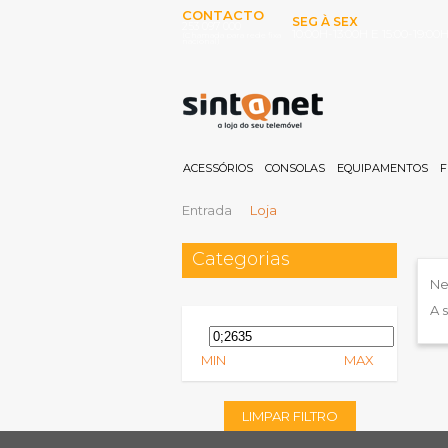
CONTACTO
SEG À SEX
253 097 000
10:00H-13:00H E 15:00-19:00
(Chamada para rede fixa
nacional)
ACESSÓRIOS
CONSOLAS
EQUIPAMENTOS
F
Entrada
Loja
Categorias
Ne
A 
MIN
MAX
LIMPAR FILTRO