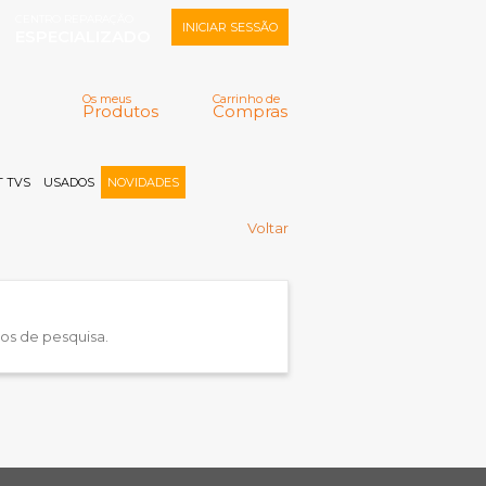
CENTRO REPARAÇÃO
INICIAR SESSÃO
ESPECIALIZADO
Os meus
Carrinho de
Produtos
Compras
Memorizar
Perdeu a senha?
Registar |
 TVS
USADOS
NOVIDADES
Voltar
ios de pesquisa.