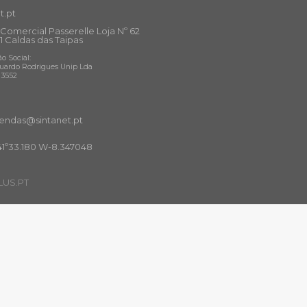
t.pt
Comercial Passerelle Loja Nº 62
1 Caldas das Taipas
o Social:
uardo Rodrigues Unip Lda
13552
ndas@sintanet
.pt
41º33.180 W-8.347048
US.PT