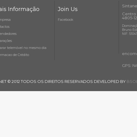
Sintane
is Informação
Join Us
Centro 
4805-12
mpresa
Facebook
Dominaçã
tactos
Bruno Ed
endedores
NIF: 5104
arações
arar telemóvel no mesmo dia
encome
ormacao de Crédito
GPS: N
NET © 2012 TODOS OS DIREITOS RESERVADOS DEVELOPED BY
BSOL