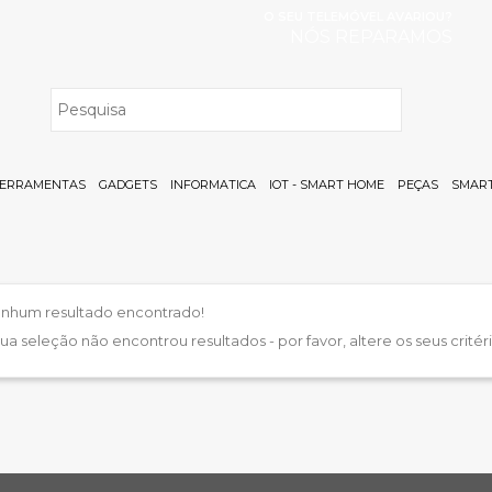
O SEU TELEMÓVEL AVARIOU?
NÓS REPARAMOS
H
ERRAMENTAS
GADGETS
INFORMATICA
IOT - SMART HOME
PEÇAS
SMART
nhum resultado encontrado!
sua seleção não encontrou resultados - por favor, altere os seus critér