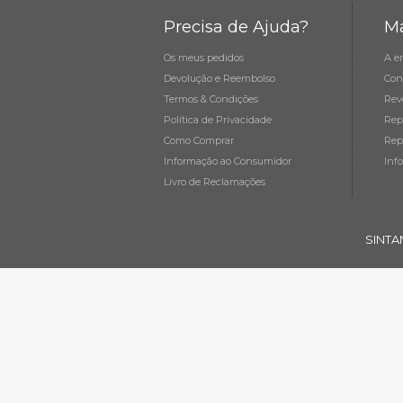
Precisa de Ajuda?
Ma
Os meus pedidos
A e
Devolução e Reembolso
Con
Termos & Condições
Rev
Política de Privacidade
Rep
Como Comprar
Rep
Informação ao Consumidor
Inf
Livro de Reclamações
SINTA