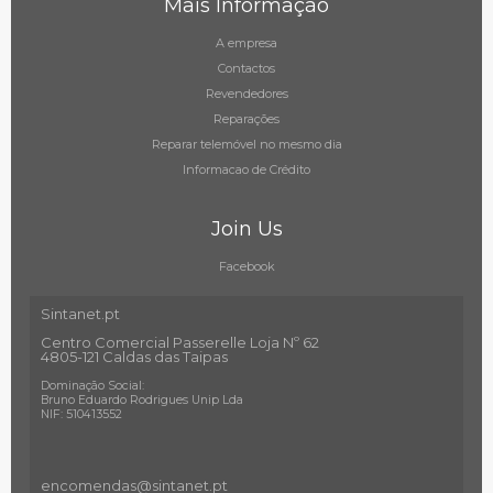
Mais Informação
A empresa
Contactos
Revendedores
Reparações
Reparar telemóvel no mesmo dia
Informacao de Crédito
Join Us
Facebook
Sintanet.pt
Centro Comercial Passerelle Loja Nº 62
4805-121 Caldas das Taipas
Dominação Social:
Bruno Eduardo Rodrigues Unip Lda
NIF: 510413552
encomendas@sintanet
.pt