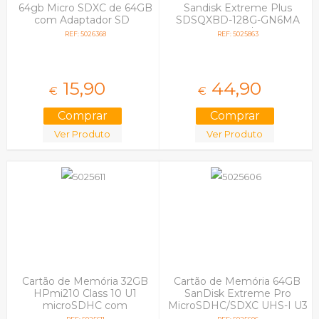
64gb Micro SDXC de 64GB
Sandisk Extreme Plus
com Adaptador SD
SDSQXBD-128G-GN6MA
200MB/s
REF: 5026368
REF: 5025863
15,
90
44,
90
€
€
Ver Produto
Ver Produto
Cartão de Memória 32GB
Cartão de Memória 64GB
HPmi210 Class 10 U1
SanDisk Extreme Pro
microSDHC com
MicroSDHC/SDXC UHS-I U3
Adaptador
V30