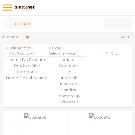
Os
meus
Produtos
FILTRO
Entrada
Loja
Voltar
Ordenar por
Marca:
1
ID Do Produto +/-
Selecione Marca
2
3
4
Nome Do Produto
Adata
Produto SKU
Goodram
Categoria
Hp
Nome Do Fabricante
Integral
Kingston
Sandisk
Teamgroup
Universais