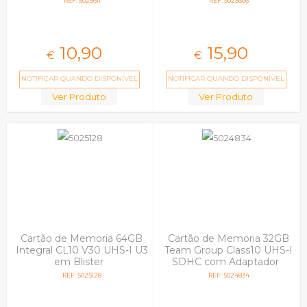
REF: 5025611
REF: 5025606
10,
90
15,
90
€
€
NOTIFICAR QUANDO DISPONÍVEL
NOTIFICAR QUANDO DISPONÍVEL
Ver Produto
Ver Produto
Cartão de Memoria 64GB
Cartão de Memoria 32GB
Integral CL10 V30 UHS-I U3
Team Group Class10 UHS-I
em Blister
SDHC com Adaptador
REF: 5025128
REF: 5024834