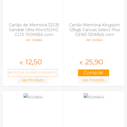
Cartão de Memória 32GB
Cartão Memória Kingston
Sandisk Ultra MicroSDHC
128gb Canvas Select Plus
CL10 100MB/s com
GEN3 150Mb/s com
Adaptador SD em Blister
Adaptador SD
REF: 5026866
REF: 5026842
12,
50
25,
90
€
€
NOTIFICAR QUANDO DISPONÍVEL
Ver Produto
Ver Produto