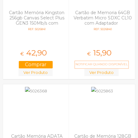
Cartão Memória Kingston
Cartão de Memoria 64GB
256gb Canvas Select Plus
Verbatim Micro SDXC CL10
GEN3 150Mb/s com
com Adaptador
Adaptador SD
REF: 5026841
REF: 5026840
42,
90
15,
90
€
€
NOTIFICAR QUANDO DISPONÍVEL
Ver Produto
Ver Produto
Cartão Memória ADATA
Cartão de Memória 128GB