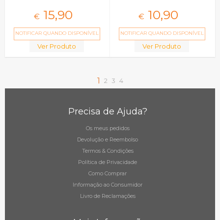
15,
90
10,
90
€
€
NOTIFICAR QUANDO DISPONÍVEL
NOTIFICAR QUANDO DISPONÍVEL
Ver Produto
Ver Produto
1
2
3
4
Precisa de Ajuda?
Os meus pedidos
Devolução e Reembolso
Termos & Condições
Política de Privacidade
Como Comprar
Informação ao Consumidor
Livro de Reclamações