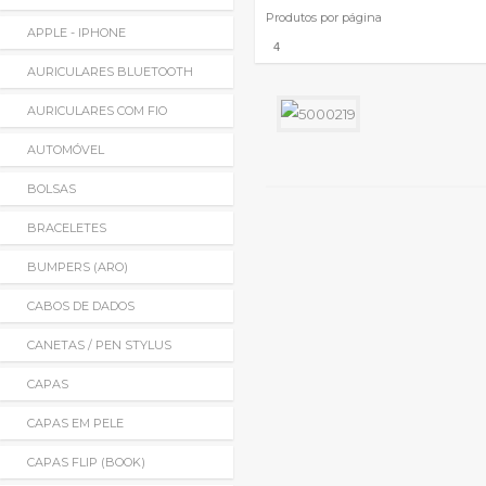
Produtos por página
APPLE - IPHONE
AURICULARES BLUETOOTH
AURICULARES COM FIO
AUTOMÓVEL
BOLSAS
BRACELETES
BUMPERS (ARO)
CABOS DE DADOS
CANETAS / PEN STYLUS
CAPAS
CAPAS EM PELE
CAPAS FLIP (BOOK)