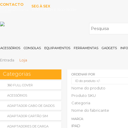
CONTACTO
SEG À SEX
253 097 000
10:00H-13:00H E 15:00-19:00H
(Chamada para rede fixa
nacional)
ACESSÓRIOS
CONSOLAS
EQUIPAMENTOS
FERRAMENTAS
GADGETS
INF
Entrada
Loja
Categorias
ORDENAR POR
ID do produto +/-
360 FULL COVER
Nome do produto
Produto SKU
ACESSÓRIOS
Categoria
ADAPTADOR CABO DE DADOS
Nome do fabricante
ADAPTADOR CARTÃO SIM
MARCA:
IPAD
ADAPTADORES DE CARGA