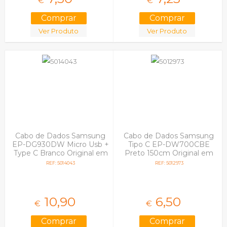
€
€
Ver Produto
Ver Produto
Cabo de Dados Samsung
Cabo de Dados Samsung
EP-DG930DW Micro Usb +
Tipo C EP-DW700CBE
Type C Branco Original em
Preto 150cm Original em
Bulk
Bulk
REF: 5014043
REF: 5012973
10,
90
6,
50
€
€