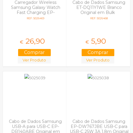
Carregador Wireless
Cabo de Dados Samsung
Samsung Galaxy Watch
ET-DQ11Y1WE Branco
Fast Charging EP-
Original em Bulk
OR900BBEGWW Preto
REF: 5026469
REF: 5026468
Original em Blister
26,
90
5,
90
€
€
Ver Produto
Ver Produto
Cabo de Dados Samsung
Cabo de Dados Samsung
USB-A para USB-C EP-
EP-DW767JBE USB-C para
DR140ABE Original em
USB-C 25W 3A 1.8m Original