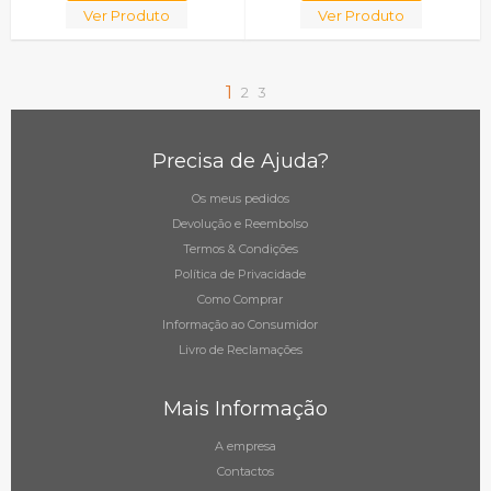
Ver Produto
Ver Produto
1
2
3
Precisa de Ajuda?
Os meus pedidos
Devolução e Reembolso
Termos & Condições
Política de Privacidade
Como Comprar
Informação ao Consumidor
Livro de Reclamações
Mais Informação
A empresa
Contactos