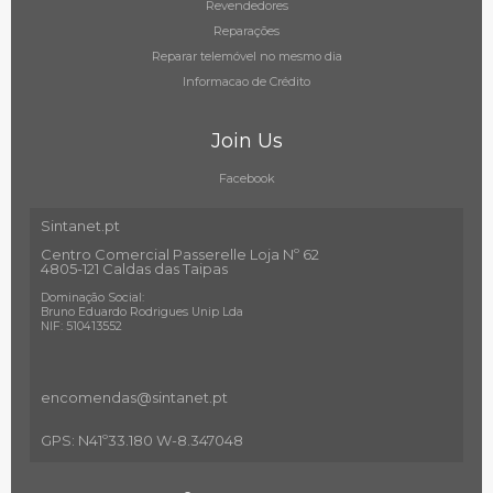
Revendedores
Reparações
Reparar telemóvel no mesmo dia
Informacao de Crédito
Join Us
Facebook
Sintanet.pt
Centro Comercial Passerelle Loja Nº 62
4805-121 Caldas das Taipas
Dominação Social:
Bruno Eduardo Rodrigues Unip Lda
NIF: 510413552
encomendas@sintanet
.pt
GPS: N41º33.180 W-8.347048