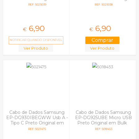
Bulk
em Bulk
REF: 5025039
REF: 5025038
6,
90
6,
90
€
€
NOTIFICAR QUANDO DISPONÍVEL
Ver Produto
Ver Produto
Cabo de Dados Samsung
Cabo de Dados Samsung
EP-DG930IBEGWW Usb A -
EP-DG925UBE Micro USB
Tipo C Preto Original em
Preto Original em Bulk
Blister
REF: 5021475
REF: 5018453