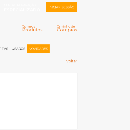
CENTRO REPARAÇÃO
INICIAR SESSÃO
ESPECIALIZADO
Os meus
Carrinho de
Produtos
Compras
Memorizar
Perdeu a senha?
Registar |
 TVS
USADOS
NOVIDADES
Voltar