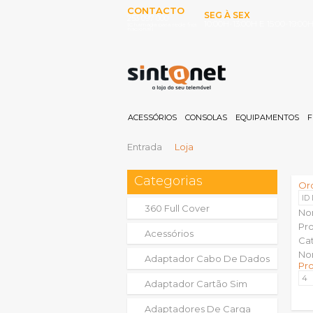
CONTACTO
SEG À SEX
253 097 000
10:00H-13:00H E 15:00-19:00
(Chamada para rede fixa
nacional)
ACESSÓRIOS
CONSOLAS
EQUIPAMENTOS
F
Entrada
Loja
Categorias
Or
ID
360 Full Cover
No
Pr
Acessórios
Ca
No
Adaptador Cabo De Dados
Pr
Adaptador Cartão Sim
Adaptadores De Carga