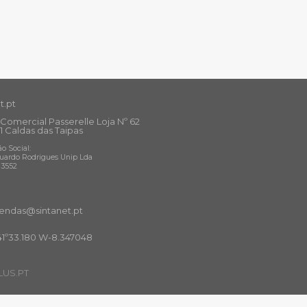
t.pt
Comercial Passerelle Loja Nº 62
1 Caldas das Taipas
o Social:
uardo Rodrigues Unip Lda
13552
ndas@sintanet
.pt
41º33.180 W-8.347048
US.PT