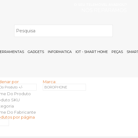
O SEU TELEMÓVEL AVARIOU?
NÓS REPARAMOS
H
ERRAMENTAS
GADGETS
INFORMATICA
IOT - SMART HOME
PEÇAS
SMART
denar por
Marca:
 Do Produto +/-
BOROPHONE
me Do Produto
oduto SKU
tegoria
me Do Fabricante
odutos por página