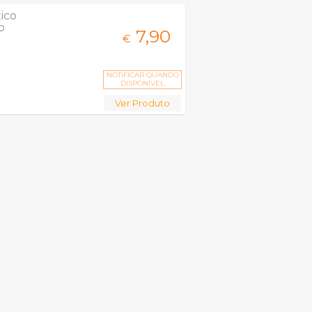
ico
o
7,
90
€
NOTIFICAR QUANDO
DISPONÍVEL
Ver Produto