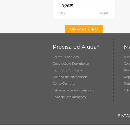
MIN
MAX
LIMPAR FILTRO
Precisa de Ajuda?
Ma
Os meus pedidos
A e
Devolução e Reembolso
Con
Termos & Condições
Rev
Política de Privacidade
Rep
Como Comprar
Rep
Informação ao Consumidor
Inf
Livro de Reclamações
SINTA