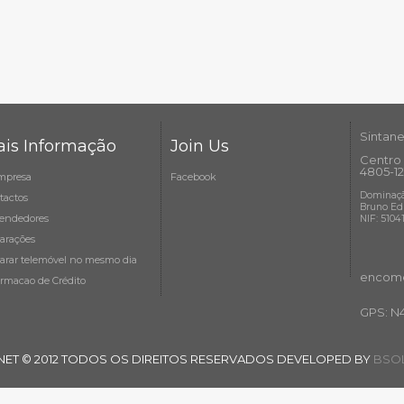
Sintane
is Informação
Join Us
Centro 
4805-12
mpresa
Facebook
Dominaçã
tactos
Bruno Ed
endedores
NIF: 5104
arações
arar telemóvel no mesmo dia
encome
ormacao de Crédito
GPS: N
NET © 2012 TODOS OS DIREITOS RESERVADOS DEVELOPED BY
BSOL