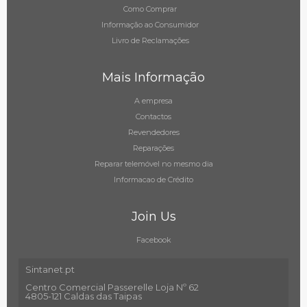
Como Comprar
Informação ao Consumidor
Livro de Reclamações
Mais Informação
A empresa
Contactos
Revendedores
Reparações
Reparar telemóvel no mesmo dia
Informacao de Crédito
Join Us
Facebook
Sintanet.pt
Centro Comercial Passerelle Loja Nº 62
4805-121 Caldas das Taipas