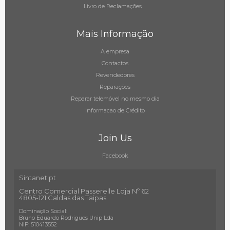
Livro de Reclamações
Mais Informação
A empresa
Contactos
Revendedores
Reparações
Reparar telemóvel no mesmo dia
Informacao de Crédito
Join Us
Facebook
Sintanet.pt
Centro Comercial Passerelle Loja Nº 62
4805-121 Caldas das Taipas
Dominação Social:
Bruno Eduardo Rodrigues Unip Lda
NIF: 510413552