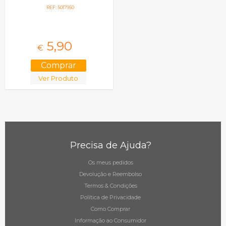
REF: 5017950
5,
90
€
Ver Produto
Precisa de Ajuda?
Os meus pedidos
Devolução e Reembolso
Termos & Condições
Política de Privacidade
Como Comprar
Informação ao Consumidor