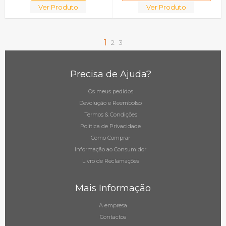
Ver Produto
Ver Produto
1
2
3
Precisa de Ajuda?
Os meus pedidos
Devolução e Reembolso
Termos & Condições
Política de Privacidade
Como Comprar
Informação ao Consumidor
Livro de Reclamações
Mais Informação
A empresa
Contactos