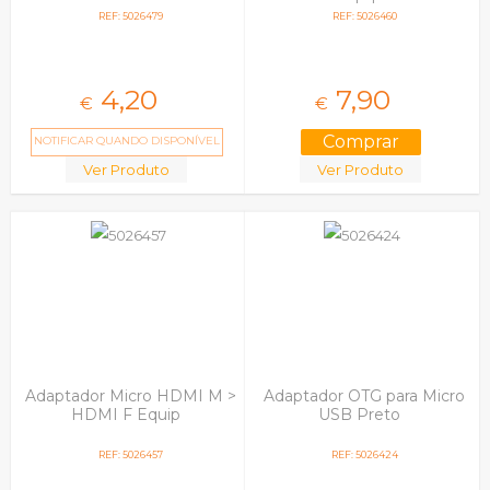
REF: 5026479
REF: 5026460
4,
20
7,
90
€
€
NOTIFICAR QUANDO DISPONÍVEL
Ver Produto
Ver Produto
Adaptador Micro HDMI M >
Adaptador OTG para Micro
HDMI F Equip
USB Preto
REF: 5026457
REF: 5026424