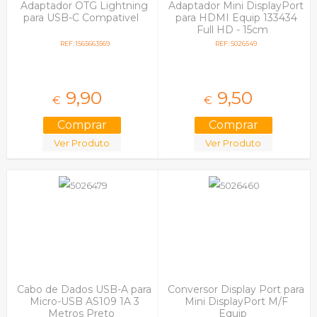
Adaptador OTG Lightning
Adaptador Mini DisplayPort
para USB-C Compativel
para HDMI Equip 133434
Full HD - 15cm
REF: 1565663569
REF: 5026549
9,
90
9,
50
€
€
Ver Produto
Ver Produto
Cabo de Dados USB-A para
Conversor Display Port para
Micro-USB AS109 1A 3
Mini DisplayPort M/F
Metros Preto
Equip