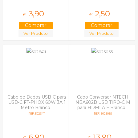
3,
90
2,
50
€
€
Ver Produto
Ver Produto
Cabo de Dados USB-C para
Cabo Conversor NTECH
USB-C FT-PHOX 60W 3A 1
NBA602B USB TIPO-C M
Metro Branco
para HDMI A F Branco
REF: 5026411
REF: 5025055
6,
90
13,
90