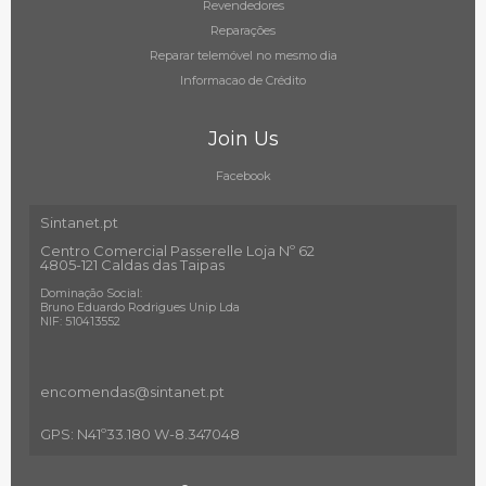
Revendedores
Reparações
Reparar telemóvel no mesmo dia
Informacao de Crédito
Join Us
Facebook
Sintanet.pt
Centro Comercial Passerelle Loja Nº 62
4805-121 Caldas das Taipas
Dominação Social:
Bruno Eduardo Rodrigues Unip Lda
NIF: 510413552
encomendas@sintanet
.pt
GPS: N41º33.180 W-8.347048