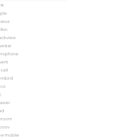
mk
ple
seus
lkin
ackview
uestar
orophone
went
rcell
embird
oco
c
awei
ad
yroom
ooov
w mobile