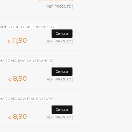
VER PRODUTO
AIDED MULTI CABLE 1M PRETO
11,
90
€
VER PRODUTO
HARGING 12W RIXUS RXU81CS
8,
90
€
VER PRODUTO
HARGING 60W RIXUS RX2015S
8,
90
€
VER PRODUTO