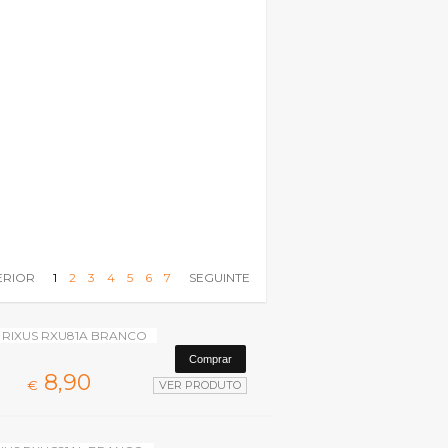
ERIOR
1
2
3
4
5
6
7
SEGUINTE
 RIXUS RXU81A BRANCO
8,
90
€
VER PRODUTO