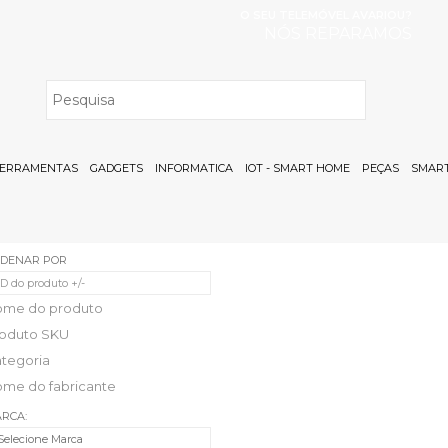
O SEU TELEMÓVEL AVARIOU?
NÓS REPARAMOS
H
ERRAMENTAS
GADGETS
INFORMATICA
IOT - SMART HOME
PEÇAS
SMART
DENAR POR
ID do produto +/-
ome do produto
oduto SKU
tegoria
me do fabricante
RCA:
Selecione Marca