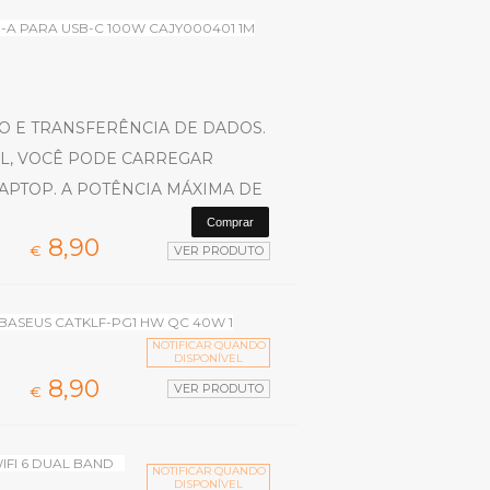
A PARA USB-C 100W CAJY000401 1M
 E TRANSFERÊNCIA DE DADOS.
AL, VOCÊ PODE CARREGAR
APTOP. A POTÊNCIA MÁXIMA DE
8,
90
€
VER PRODUTO
 BASEUS CATKLF-PG1 HW QC 40W 1
NOTIFICAR QUANDO
DISPONÍVEL
8,
90
VER PRODUTO
€
IFI 6 DUAL BAND
NOTIFICAR QUANDO
DISPONÍVEL