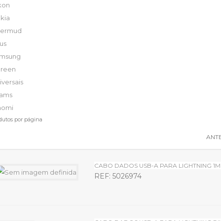
kon
kia
vermud
xus
amsung
green
iversais
sams
aomi
dutos por página
ANT
CABO DADOS USB-A PARA LIGHTNING 1M
REF: 5026974