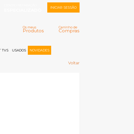
CENTRO REPARAÇÃO
INICIAR SESSÃO
ESPECIALIZADO
Os meus
Carrinho de
Produtos
Compras
Memorizar
Perdeu a senha?
Registar |
 TVS
USADOS
NOVIDADES
Voltar