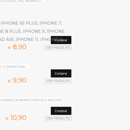
IXUS RXUC21AL BRANCO
 IPHONE 6S PLUS, IPHONE 7,
NE 8 PLUS, IPHONE X, IPHONE
D AIR, IPHONE 11, IPHONE 11...
8,
90
€
VER PRODUTO
C COMPATIVEL
9,
90
€
VER PRODUTO
C CARREGAMENTO RÁPIDO NYLON
10,
90
€
VER PRODUTO