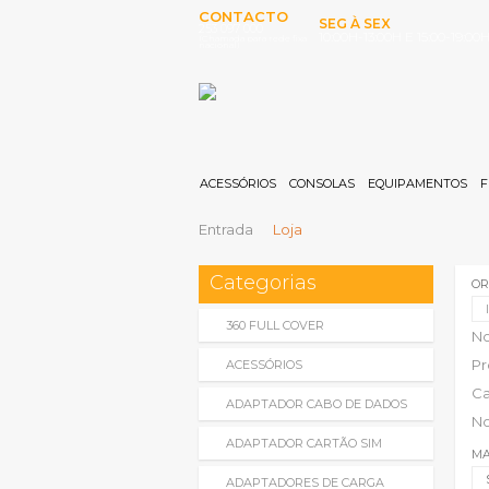
CONTACTO
SEG À SEX
253 097 000
10:00H-13:00H E 15:00-19:00
(Chamada para rede fixa
nacional)
ACESSÓRIOS
CONSOLAS
EQUIPAMENTOS
F
Entrada
Loja
Categorias
OR
360 FULL COVER
N
Pr
ACESSÓRIOS
Ca
ADAPTADOR CABO DE DADOS
No
ADAPTADOR CARTÃO SIM
MA
ADAPTADORES DE CARGA