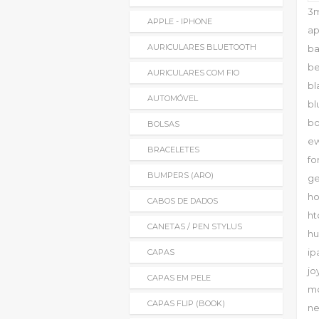
3
APPLE - IPHONE
ap
AURICULARES BLUETOOTH
ba
be
AURICULARES COM FIO
bl
AUTOMÓVEL
bl
b
BOLSAS
e
BRACELETES
fo
BUMPERS (ARO)
g
h
CABOS DE DADOS
ht
CANETAS / PEN STYLUS
hu
ip
CAPAS
jo
CAPAS EM PELE
m
CAPAS FLIP (BOOK)
ne