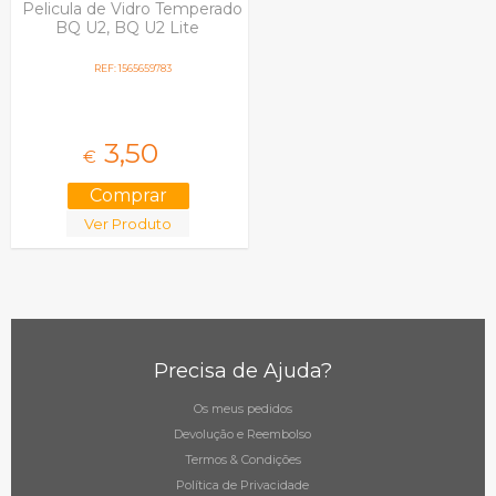
Pelicula de Vidro Temperado
BQ U2, BQ U2 Lite
REF: 1565659783
3,
50
€
Ver Produto
Precisa de Ajuda?
Os meus pedidos
Devolução e Reembolso
Termos & Condições
Política de Privacidade