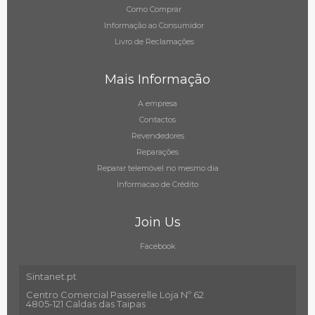
Como Comprar
Informação ao Consumidor
Livro de Reclamações
Mais Informação
A empresa
Contactos
Revendedores
Reparações
Reparar telemóvel no mesmo dia
Informacao de Crédito
Join Us
Facebook
Sintanet.pt
Centro Comercial Passerelle Loja Nº 62
4805-121 Caldas das Taipas