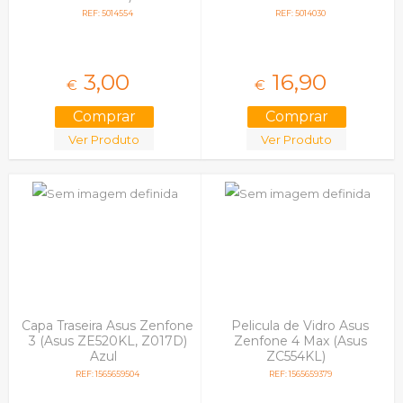
REF: 5014554
REF: 5014030
3,
00
16,
90
€
€
Ver Produto
Ver Produto
Capa Traseira Asus Zenfone
Pelicula de Vidro Asus
3 (Asus ZE520KL, Z017D)
Zenfone 4 Max (Asus
Azul
ZC554KL)
REF: 1565659504
REF: 1565659379