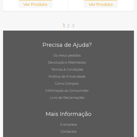
Ver Produto
Ver Produto
1
2
3
Precisa de Ajuda?
Os meus pedidos
Devolução e Reembolso
Termos & Condições
Política de Privacidade
Como Comprar
Informação ao Consumidor
Livro de Reclamações
Mais Informação
A empresa
Contactos