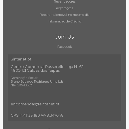
Revendedores
Reparações
Reparar telemóvel no mesmo dia
Informacao de Crédito
Join Us
Facebook
Sintanet.pt
Centro Comercial Passerelle Loja Nº 62
4805-121 Caldas das Taipas
Dominação Social:
Bruno Eduardo Rodrigues Unip Lda
NIF: 510413552
encomendas@sintanet
.pt
GPS: N41º33.180 W-8.347048