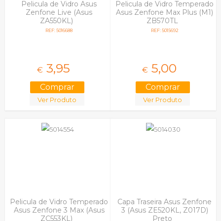
Pelicula de Vidro Asus
Pelicula de Vidro Temperado
Zenfone Live (Asus
Asus Zenfone Max Plus (M1)
ZA550KL)
ZB570TL
REF: 5016688
REF: 5015692
3,
95
5,
00
€
€
Ver Produto
Ver Produto
Pelicula de Vidro Temperado
Capa Traseira Asus Zenfone
Asus Zenfone 3 Max (Asus
3 (Asus ZE520KL, Z017D)
ZC553KL)
Preto