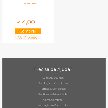
REF: 5004007
4,
00
€
Ver Produto
Precisa de Ajuda?
Os meus pedidos
Devolução e Reembolso
Termos & Condições
Política de Privacidade
Como Comprar
Informação ao Consumidor