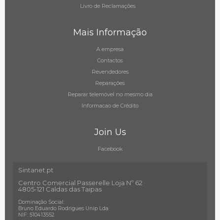
Livro de Reclamações
Mais Informação
A empresa
Contactos
Revendedores
Reparações
Reparar telemóvel no mesmo dia
Informacao de Crédito
Join Us
Facebook
Sintanet.pt
Centro Comercial Passerelle Loja Nº 62
4805-121 Caldas das Taipas
Dominação Social:
Bruno Eduardo Rodrigues Unip Lda
NIF: 510413552