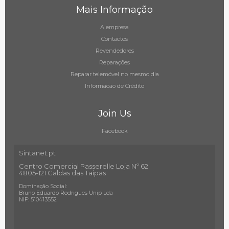
Mais Informação
A empresa
Contactos
Revendedores
Reparações
Reparar telemóvel no mesmo dia
Informacao de Crédito
Join Us
Facebook
Sintanet.pt
Centro Comercial Passerelle Loja Nº 62
4805-121 Caldas das Taipas
Dominação Social:
Bruno Eduardo Rodrigues Unip Lda
NIF: 510413552