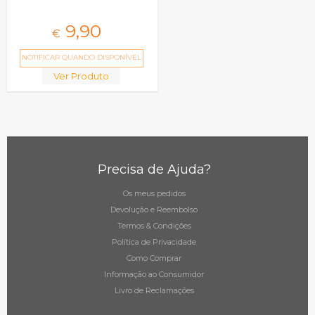
9,
90
€
NOTIFICAR QUANDO DISPONÍVEL
Ver Produto
Precisa de Ajuda?
Os meus pedidos
Devolução e Reembolso
Termos & Condições
Política de Privacidade
Como Comprar
Informação ao Consumidor
Livro de Reclamações