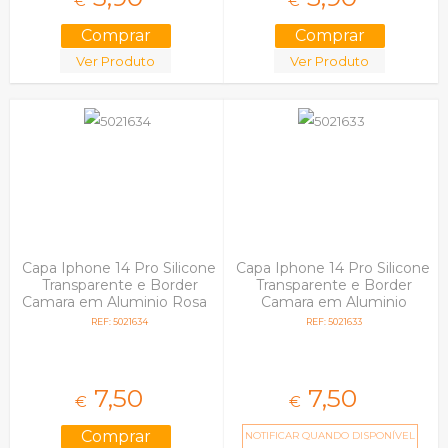
€
€
Ver Produto
Ver Produto
Capa Iphone 14 Pro Silicone
Capa Iphone 14 Pro Silicone
Transparente e Border
Transparente e Border
Camara em Aluminio Rosa
Camara em Aluminio
Preto
REF: 5021634
REF: 5021633
7,
50
7,
50
€
€
NOTIFICAR QUANDO DISPONÍVEL