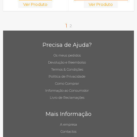
Ver Produto
Ver Produto
1
2
Precisa de Ajuda?
Os meus pedidos
Devolução e Reembolso
Termos & Condições
Política de Privacidade
Como Comprar
Informação ao Consumidor
Livro de Reclamações
Mais Informação
A empresa
Contactos