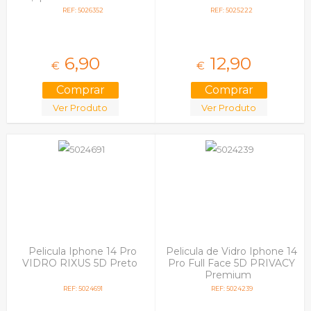
Violeta
REF: 5026352
REF: 5025222
6,
90
12,
90
€
€
Ver Produto
Ver Produto
Pelicula Iphone 14 Pro
Pelicula de Vidro Iphone 14
VIDRO RIXUS 5D Preto
Pro Full Face 5D PRIVACY
Premium
REF: 5024691
REF: 5024239