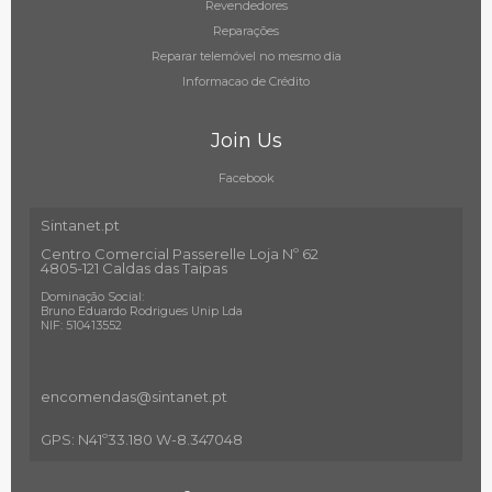
Revendedores
Reparações
Reparar telemóvel no mesmo dia
Informacao de Crédito
Join Us
Facebook
Sintanet.pt
Centro Comercial Passerelle Loja Nº 62
4805-121 Caldas das Taipas
Dominação Social:
Bruno Eduardo Rodrigues Unip Lda
NIF: 510413552
encomendas@sintanet
.pt
GPS: N41º33.180 W-8.347048