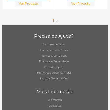
Ver Produto
Ver Produto
1
2
Precisa de Ajuda?
Os meus pedidos
Devolução e Reembolso
Termos & Condições
Política de Privacidade
Como Comprar
Informação ao Consumidor
Livro de Reclamações
Mais Informação
A empresa
Contactos