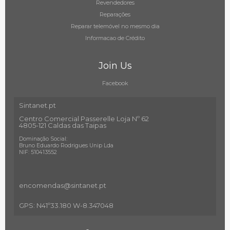
Revendedores
Reparações
Reparar telemóvel no mesmo dia
Informacao de Crédito
Join Us
Facebook
Sintanet.pt
Centro Comercial Passerelle Loja Nº 62
4805-121 Caldas das Taipas
Dominação Social:
Bruno Eduardo Rodrigues Unip Lda
NIF: 510413552
encomendas@sintanet
.pt
GPS: N41º33.180 W-8.347048