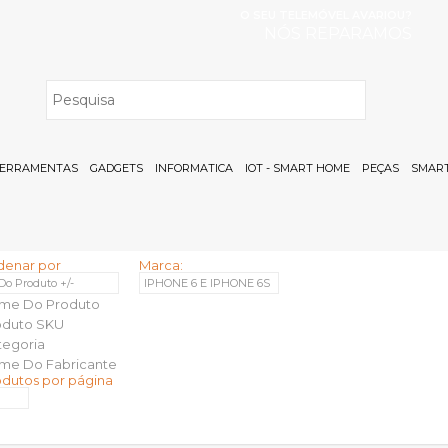
O SEU TELEMÓVEL AVARIOU?
NÓS REPARAMOS
H
ERRAMENTAS
GADGETS
INFORMATICA
IOT - SMART HOME
PEÇAS
SMART
denar por
Marca:
 Do Produto +/-
IPHONE 6 E IPHONE 6S
me Do Produto
oduto SKU
tegoria
me Do Fabricante
odutos por página