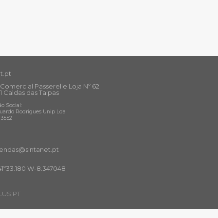
t.pt
Comercial Passerelle Loja Nº 62
1 Caldas das Taipas
o Social:
uardo Rodrigues Unip Lda
13552
ndas@sintanet
.pt
41º33.180 W-8.347048
US.PT