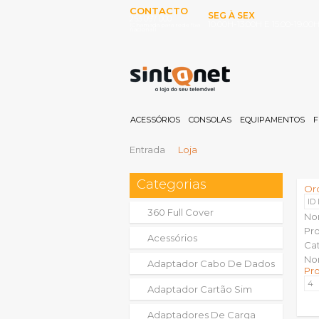
CONTACTO
SEG À SEX
253 097 000
10:00H-13:00H E 15:00-19:00
(Chamada para rede fixa
nacional)
ACESSÓRIOS
CONSOLAS
EQUIPAMENTOS
F
Entrada
Loja
Categorias
Or
ID
360 Full Cover
No
Pr
Acessórios
Ca
No
Adaptador Cabo De Dados
Pr
Adaptador Cartão Sim
Adaptadores De Carga