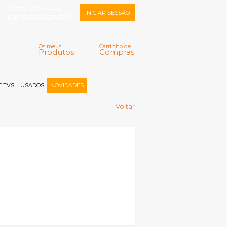
CENTRO REPARAÇÃO
INICIAR SESSÃO
ESPECIALIZADO
Os meus
Carrinho de
Produtos
Compras
Memorizar
Perdeu a senha?
Registar |
 TVS
USADOS
NOVIDADES
Voltar