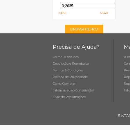
MIN
MAX
LIMPAR FILTRO
Precisa de Ajuda?
Ma
Os meus pedidos
A e
Devolução e Reembolso
Con
Termos & Condições
Rev
Política de Privacidade
Rep
Como Comprar
Rep
Informação ao Consumidor
Inf
Livro de Reclamações
SINTA