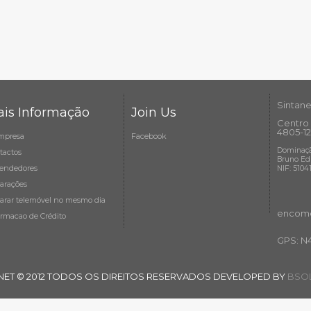
Sintane
is Informação
Join Us
Centro 
4805-12
mpresa
Facebook
Dominaçã
tactos
Bruno Ed
endedores
NIF: 5104
arações
arar telemóvel no mesmo dia
encome
ormacao de Crédito
GPS: N
NET © 2012 TODOS OS DIREITOS RESERVADOS DEVELOPED BY
BSOL