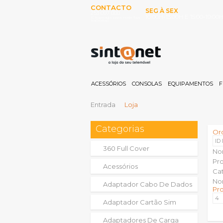
CONTACTO
SEG À SEX
253 097 000
10:00H-13:00H E 15:00-19:00
(Chamada para rede fixa
nacional)
ACESSÓRIOS
CONSOLAS
EQUIPAMENTOS
F
Entrada
Loja
Categorias
Or
ID
360 Full Cover
No
Pr
Acessórios
Ca
No
Adaptador Cabo De Dados
Pr
Adaptador Cartão Sim
Adaptadores De Carga