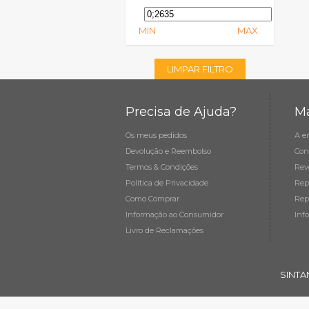
MIN
MAX
LIMPAR FILTRO
Precisa de Ajuda?
Ma
Os meus pedidos
A e
Devolução e Reembolso
Con
Termos & Condições
Rev
Política de Privacidade
Rep
Como Comprar
Rep
Informação ao Consumidor
Inf
Livro de Reclamações
SINTA