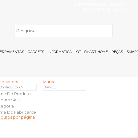
O SEU TELEMÓVEL AVARIOU?
NÓS REPARAMOS
H
ERRAMENTAS
GADGETS
INFORMATICA
IOT - SMART HOME
PEÇAS
SMART
denar por
Marca:
 Do Produto +/-
APPLE
me Do Produto
oduto SKU
tegoria
me Do Fabricante
odutos por página