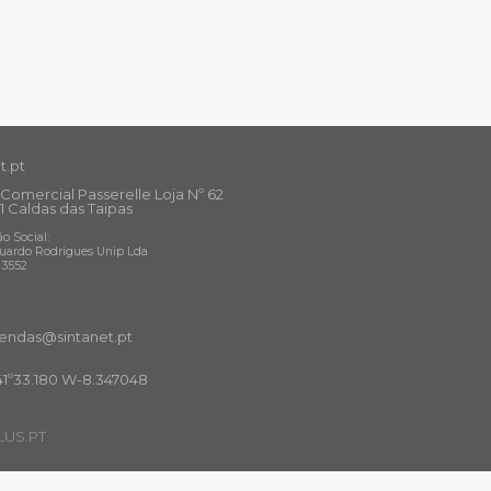
t.pt
Comercial Passerelle Loja Nº 62
1 Caldas das Taipas
o Social:
uardo Rodrigues Unip Lda
13552
ndas@sintanet
.pt
41º33.180 W-8.347048
US.PT