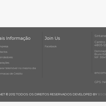
Sintane
is Informação
Join Us
Centro 
4805-12
mpresa
Facebook
Dominaçã
tactos
Bruno Ed
endedores
NIF: 5104
arações
arar telemóvel no mesmo dia
encome
ormacao de Crédito
GPS: N
NET © 2012 TODOS OS DIREITOS RESERVADOS DEVELOPED BY
BSOL