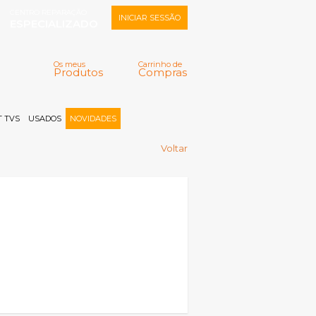
CENTRO REPARAÇÃO
INICIAR SESSÃO
ESPECIALIZADO
Os meus
Carrinho de
Produtos
Compras
Memorizar
Perdeu a senha?
Registar |
 TVS
USADOS
NOVIDADES
Voltar