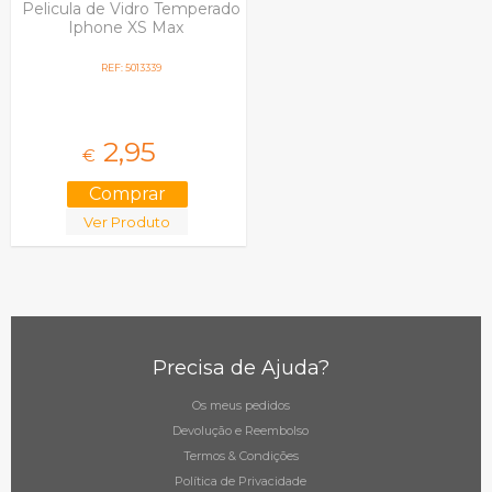
Pelicula de Vidro Temperado
Iphone XS Max
REF: 5013339
2,
95
€
Ver Produto
Precisa de Ajuda?
Os meus pedidos
Devolução e Reembolso
Termos & Condições
Política de Privacidade