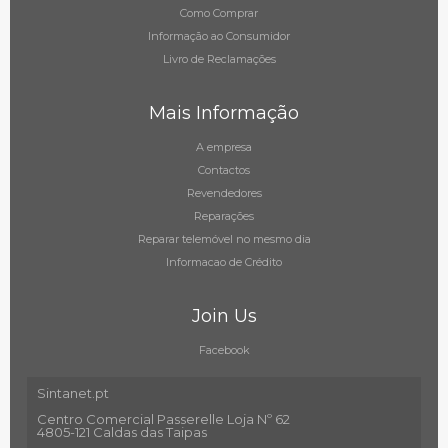
Como Comprar
Informação ao Consumidor
Livro de Reclamações
Mais Informação
A empresa
Contactos
Revendedores
Reparações
Reparar telemóvel no mesmo dia
Informacao de Crédito
Join Us
Facebook
Sintanet.pt
Centro Comercial Passerelle Loja Nº 62
4805-121 Caldas das Taipas