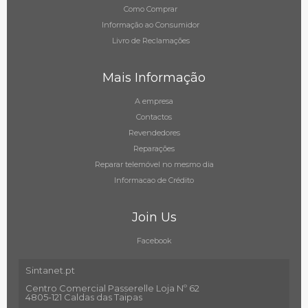
Como Comprar
Informação ao Consumidor
Livro de Reclamações
Mais Informação
A empresa
Contactos
Revendedores
Reparações
Reparar telemóvel no mesmo dia
Informacao de Crédito
Join Us
Facebook
Sintanet.pt
Centro Comercial Passerelle Loja Nº 62
4805-121 Caldas das Taipas