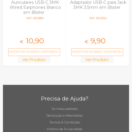
Auriculares USB-C 3MK
Adaptador USB-C para Jack
Wired Earphones Branco
3MK 3.5mm em Blister
em Blister
REF: 5025884
REF: 5023054
10,
90
9,
90
€
€
NOTIFICAR QUANDO DISPONÍVEL
NOTIFICAR QUANDO DISPONÍVEL
Ver Produto
Ver Produto
Precisa de Ajuda?
Os meus pedidos
Devolução e Reembolso
Termos & Condições
Política de Privacidade