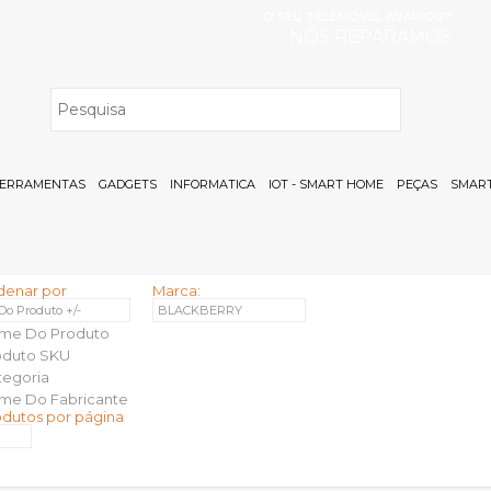
O SEU TELEMÓVEL AVARIOU?
NÓS REPARAMOS
H
ERRAMENTAS
GADGETS
INFORMATICA
IOT - SMART HOME
PEÇAS
SMART
denar por
Marca:
 Do Produto +/-
BLACKBERRY
me Do Produto
oduto SKU
tegoria
me Do Fabricante
odutos por página