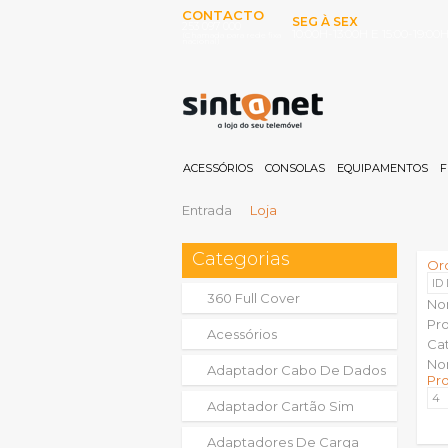
CONTACTO
SEG À SEX
253 097 000
10:00H-13:00H E 15:00-19:00
(Chamada para rede fixa
nacional)
ACESSÓRIOS
CONSOLAS
EQUIPAMENTOS
F
Entrada
Loja
Categorias
Or
ID
360 Full Cover
No
Pr
Acessórios
Ca
No
Adaptador Cabo De Dados
Pr
Adaptador Cartão Sim
Adaptadores De Carga