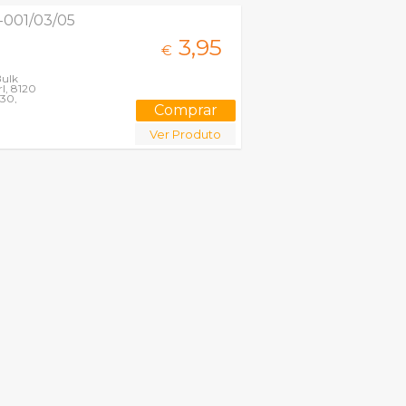
-001/03/05
3,
95
€
Bulk
l, 8120
230,
Ver Produto