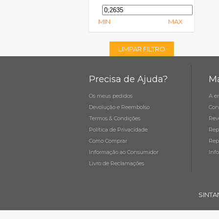
MIN
MAX
LIMPAR FILTRO
Precisa de Ajuda?
Ma
Os meus pedidos
A e
Devolução e Reembolso
Con
Termos & Condições
Rev
Política de Privacidade
Rep
Como Comprar
Rep
Informação ao Consumidor
Inf
Livro de Reclamações
SINTA