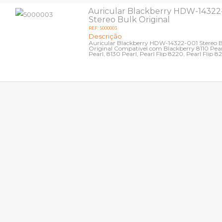
Auricular Blackberry HDW-14322
Stereo Bulk Original
REF: 5000003
Descrição
Auricular Blackberry HDW-14322-001 Stereo 
Original Compativel com Blackberry 8110 Pear
Pearl, 8130 Pearl, Pearl Flip 8220, Pearl Flip 8
8300 Curve, 8310 Curve,...