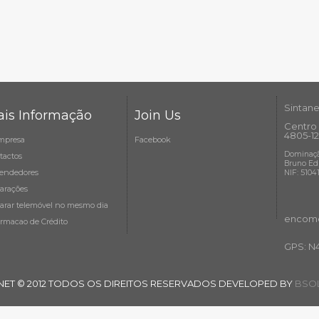
Sintane
is Informação
Join Us
Centro 
4805-12
mpresa
Facebook
Dominaçã
tactos
Bruno Ed
endedores
NIF: 5104
arações
arar telemóvel no mesmo dia
encome
ormacao de Crédito
GPS: N
NET © 2012 TODOS OS DIREITOS RESERVADOS DEVELOPED BY
BSOL