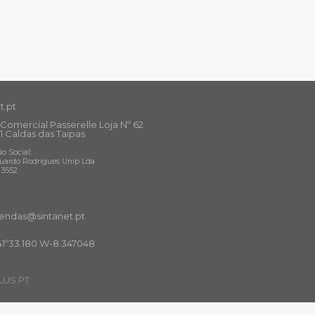
t.pt
Comercial Passerelle Loja Nº 62
1 Caldas das Taipas
o Social:
uardo Rodrigues Unip Lda
13552
ndas@sintanet
.pt
41º33.180 W-8.347048
US.PT