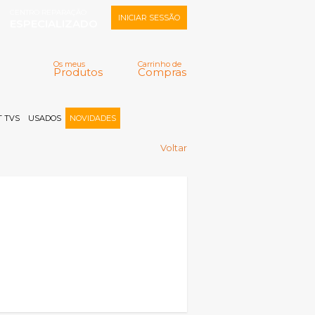
CENTRO REPARAÇÃO
INICIAR SESSÃO
ESPECIALIZADO
Os meus
Carrinho de
Produtos
Compras
Memorizar
Perdeu a senha?
Registar |
 TVS
USADOS
NOVIDADES
Voltar