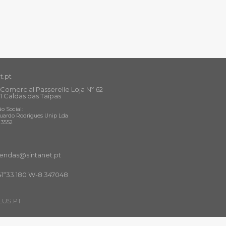
t.pt
Comercial Passerelle Loja Nº 62
1 Caldas das Taipas
o Social:
uardo Rodrigues Unip Lda
13552
ndas@sintanet
.pt
41º33.180 W-8.347048
US.PT