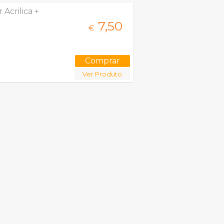
Acrilica +
7,
50
€
Ver Produto