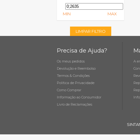
MIN
MAX
LIMPAR FILTRO
Precisa de Ajuda?
Ma
Os meus pedidos
A e
Devolução e Reembolso
Con
Termos & Condições
Rev
Política de Privacidade
Rep
Como Comprar
Rep
Informação ao Consumidor
Inf
Livro de Reclamações
SINTA