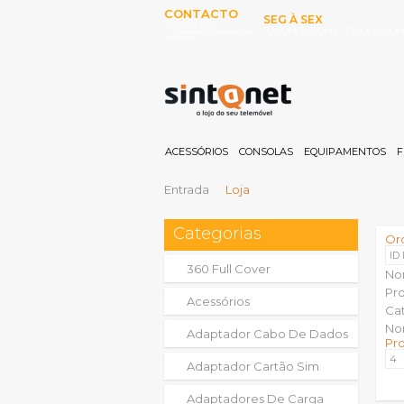
CONTACTO
SEG À SEX
253 097 000
10:00H-13:00H E 15:00-19:00
(Chamada para rede fixa
nacional)
ACESSÓRIOS
CONSOLAS
EQUIPAMENTOS
F
Entrada
Loja
Categorias
Or
ID
360 Full Cover
No
Pr
Acessórios
Ca
No
Adaptador Cabo De Dados
Pr
Adaptador Cartão Sim
Adaptadores De Carga