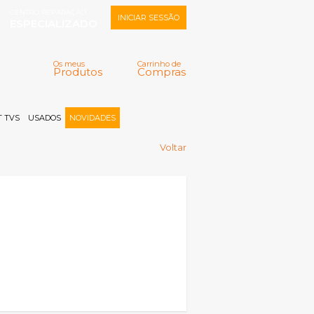
CENTRO REPARAÇÃO
INICIAR SESSÃO
ESPECIALIZADO
Os meus
Carrinho de
Produtos
Compras
Memorizar
Perdeu a senha?
Registar |
 TVS
USADOS
NOVIDADES
Voltar