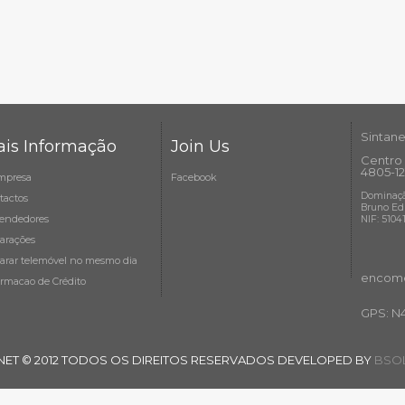
Sintane
is Informação
Join Us
Centro 
4805-12
mpresa
Facebook
Dominaçã
tactos
Bruno Ed
endedores
NIF: 5104
arações
arar telemóvel no mesmo dia
encome
ormacao de Crédito
GPS: N
NET © 2012 TODOS OS DIREITOS RESERVADOS DEVELOPED BY
BSOL