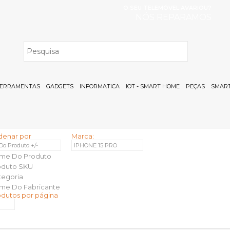
O SEU TELEMÓVEL AVARIOU?
NÓS REPARAMOS
H
ERRAMENTAS
GADGETS
INFORMATICA
IOT - SMART HOME
PEÇAS
SMART
denar por
Marca:
 Do Produto +/-
IPHONE 15 PRO
me Do Produto
oduto SKU
tegoria
me Do Fabricante
odutos por página