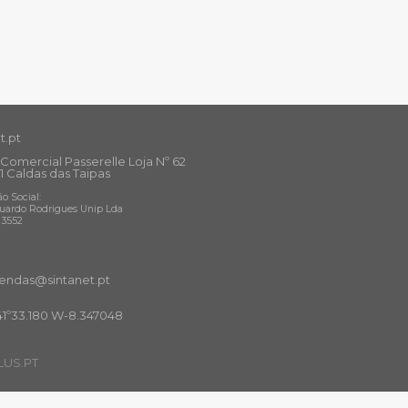
t.pt
Comercial Passerelle Loja Nº 62
1 Caldas das Taipas
o Social:
uardo Rodrigues Unip Lda
13552
ndas@sintanet
.pt
41º33.180 W-8.347048
US.PT