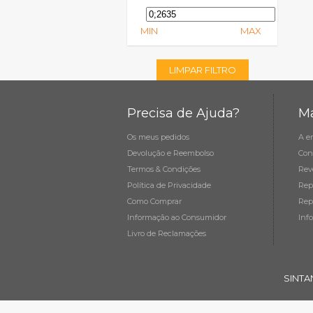
MIN
MAX
LIMPAR FILTRO
Precisa de Ajuda?
Ma
Os meus pedidos
A e
Devolução e Reembolso
Con
Termos & Condições
Rev
Política de Privacidade
Rep
Como Comprar
Rep
Informação ao Consumidor
Inf
Livro de Reclamações
SINTA