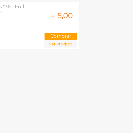
s "360 Full
te
5,
00
€
Ver Produto