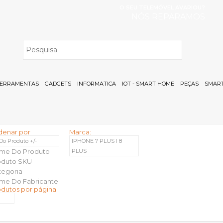
O SEU TELEMÓVEL AVARIOU?
NÓS REPARAMOS
H
ERRAMENTAS
GADGETS
INFORMATICA
IOT - SMART HOME
PEÇAS
SMART
denar por
Marca:
 Do Produto +/-
IPHONE 7 PLUS I 8
me Do Produto
PLUS
oduto SKU
tegoria
me Do Fabricante
odutos por página