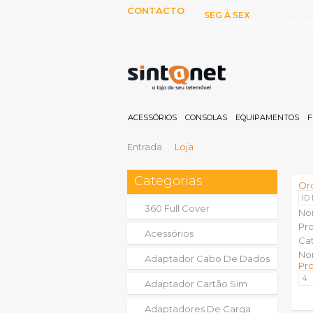
CONTACTO
SEG À SEX
253 097 000
10:00H-13:00H E 15:00-19:00
(Chamada para rede fixa
nacional)
ACESSÓRIOS
CONSOLAS
EQUIPAMENTOS
F
Entrada
Loja
Categorias
Or
ID
360 Full Cover
No
Pr
Acessórios
Ca
No
Adaptador Cabo De Dados
Pr
Adaptador Cartão Sim
Adaptadores De Carga