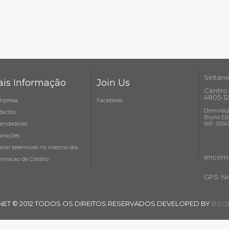
Sintane
is Informação
Join Us
Centro 
4805-12
mpresa
Facebook
Dominaçã
tactos
Bruno Ed
endedores
NIF: 5104
arações
arar telemóvel no mesmo dia
encome
ormacao de Crédito
GPS: N
NET © 2012 TODOS OS DIREITOS RESERVADOS DEVELOPED BY
BSOL