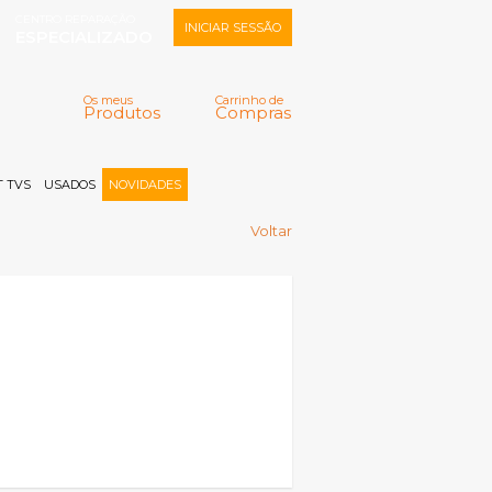
CENTRO REPARAÇÃO
INICIAR SESSÃO
ESPECIALIZADO
Os meus
Carrinho de
Produtos
Compras
Memorizar
Perdeu a senha?
Registar |
 TVS
USADOS
NOVIDADES
Voltar