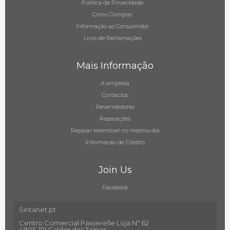
Política de Privacidade
Como Comprar
Informação ao Consumidor
Livro de Reclamações
Mais Informação
A empresa
Contactos
Revendedores
Reparações
Reparar telemóvel no mesmo dia
Informacao de Crédito
Join Us
Facebook
Sintanet.pt
Centro Comercial Passerelle Loja Nº 62
4805-121 Caldas das Taipas