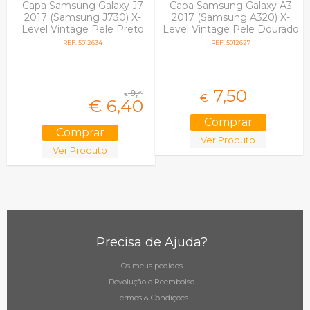
Capa Samsung Galaxy J7
Capa Samsung Galaxy A3
2017 (Samsung J730) X-
2017 (Samsung A320) X-
Level Vintage Pele Preto
Level Vintage Pele Dourado
em Blister
em Blister
REF: 5012634
REF: 5012627
7,
50
9,
90
€
€
€
6,
40
Ver Produto
Ver Produto
Precisa de Ajuda?
Os meus pedidos
Devolução e Reembolso
Termos & Condições