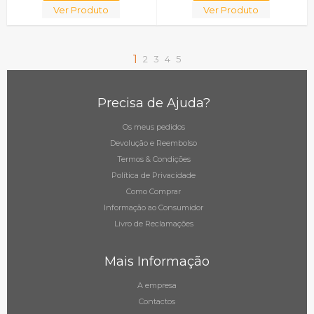
Ver Produto
Ver Produto
1
2
3
4
5
Precisa de Ajuda?
Os meus pedidos
Devolução e Reembolso
Termos & Condições
Política de Privacidade
Como Comprar
Informação ao Consumidor
Livro de Reclamações
Mais Informação
A empresa
Contactos