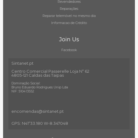
Revendedores
Reparações
Reparar telemóvel no mesmo dia
Informacao de Crédito
Join Us
Facebook
Sintanet.pt
Centro Comercial Passerelle Loja Nº 62
4805-121 Caldas das Taipas
Dominação Social:
Bruno Eduardo Rodrigues Unip Lda
NIF: 510413552
encomendas@sintanet
.pt
GPS: N41º33.180 W-8.347048