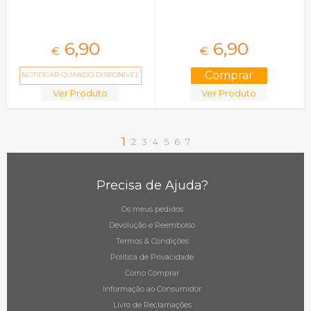
6,
90
6,
90
€
€
NOTIFICAR QUANDO DISPONÍVEL
Ver Produto
Ver Produto
1
2
3
4
5
6
7
Precisa de Ajuda?
Os meus pedidos
Devolução e Reembolso
Termos & Condições
Política de Privacidade
Como Comprar
Informação ao Consumidor
Livro de Reclamações