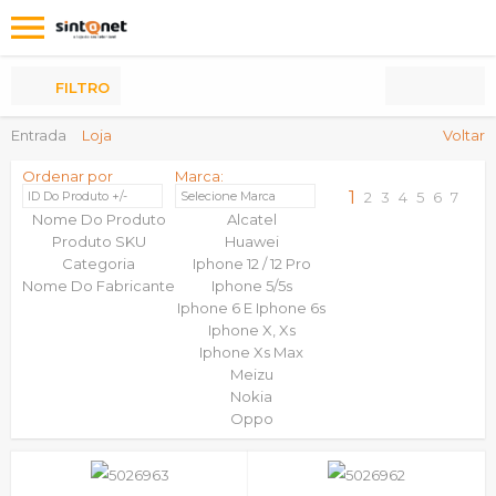
Os
meus
Produtos
FILTRO
Entrada
Loja
Voltar
Ordenar por
Marca:
1
ID Do Produto +/-
Selecione Marca
2
3
4
5
6
7
Nome Do Produto
Alcatel
Produto SKU
Huawei
Categoria
Iphone 12 / 12 Pro
Nome Do Fabricante
Iphone 5/5s
Iphone 6 E Iphone 6s
Iphone X, Xs
Iphone Xs Max
Meizu
Nokia
Oppo
Samsung
Sony
Universais