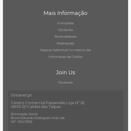
Mais Informação
A empresa
Contactos
Revendedores
Reparações
Reparar telemóvel no mesmo dia
Informacao de Crédito
Join Us
Facebook
Sintanet.pt
Centro Comercial Passerelle Loja Nº 62
4805-121 Caldas das Taipas
Dominação Social:
Bruno Eduardo Rodrigues Unip Lda
NIF: 510413552