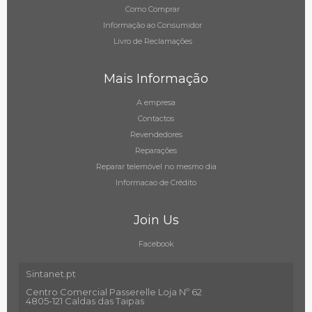
Como Comprar
Informação ao Consumidor
Livro de Reclamações
Mais Informação
A empresa
Contactos
Revendedores
Reparações
Reparar telemóvel no mesmo dia
Informacao de Crédito
Join Us
Facebook
Sintanet.pt
Centro Comercial Passerelle Loja Nº 62
4805-121 Caldas das Taipas