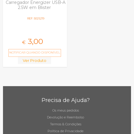
Carregador Energizer USB-A
2.5W em Blister
REF: 5025219
3,
00
€
NOTIFICAR QUANDO DISPONÍVEL
Ver Produto
Precisa de Ajuda?
Os meus pedidos
Devolução e Reembolso
Termos & Condições
Política de Privacidade