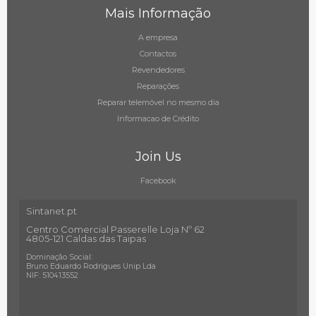
Mais Informação
A empresa
Contactos
Revendedores
Reparações
Reparar telemóvel no mesmo dia
Informacao de Crédito
Join Us
Facebook
Sintanet.pt
Centro Comercial Passerelle Loja Nº 62
4805-121 Caldas das Taipas
Dominação Social:
Bruno Eduardo Rodrigues Unip Lda
NIF: 510413552