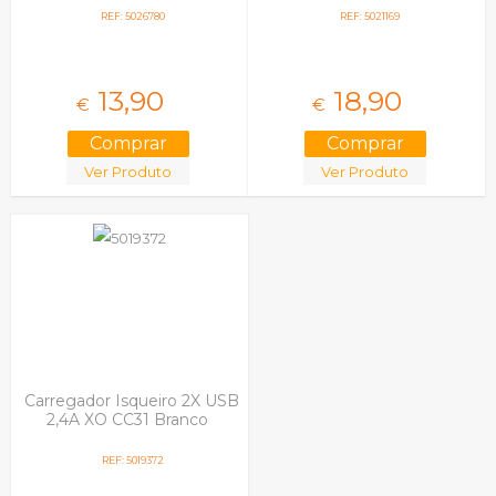
REF: 5026780
REF: 5021169
13,
90
18,
90
€
€
Ver Produto
Ver Produto
Carregador Isqueiro 2X USB
2,4A XO CC31 Branco
REF: 5019372