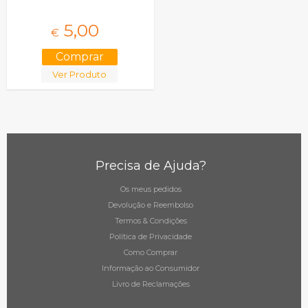
5,
00
€
Ver Produto
Precisa de Ajuda?
Os meus pedidos
Devolução e Reembolso
Termos & Condições
Política de Privacidade
Como Comprar
Informação ao Consumidor
Livro de Reclamações