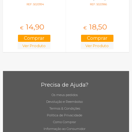
REF: 5020994
REF: 5020966
14,
90
18,
50
€
€
Ver Produto
Ver Produto
Precisa de Ajuda?
Os meus pedidos
Devolução e Reembolso
Termos & Condições
Política de Privacidade
Como Comprar
Informação ao Consumidor