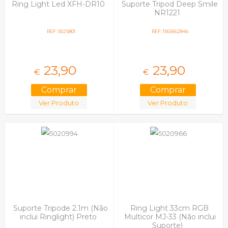
Ring Light Led XFH-DR10
Suporte Tripod Deep Smile
NR1221
REF: 5025801
REF: 1565662846
23,
90
23,
90
€
€
Ver Produto
Ver Produto
Suporte Tripode 2.1m (Não
Ring Light 33cm RGB
inclui Ringlight) Preto
Multicor MJ-33 (Não inclui
Suporte)