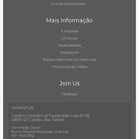
Livro de Reclamações
Mais Informação
A empresa
Contactos
Revendedores
Reparações
Reparar telemóvel no mesmo dia
Informacao de Crédito
Join Us
Facebook
Sintanet.pt
Centro Comercial Passerelle Loja Nº 62
4805-121 Caldas das Taipas
Dominação Social:
Bruno Eduardo Rodrigues Unip Lda
NIF: 510413552