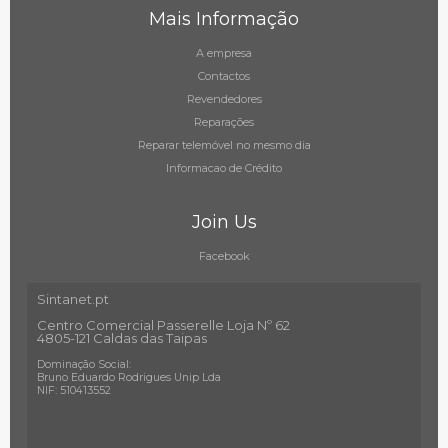
Mais Informação
A empresa
Contactos
Revendedores
Reparações
Reparar telemóvel no mesmo dia
Informacao de Crédito
Join Us
Facebook
Sintanet.pt
Centro Comercial Passerelle Loja Nº 62
4805-121 Caldas das Taipas
Dominação Social:
Bruno Eduardo Rodrigues Unip Lda
NIF: 510413552