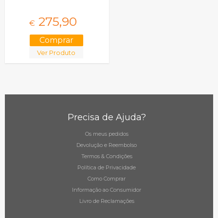
275,
90
€
Ver Produto
Precisa de Ajuda?
Os meus pedidos
Devolução e Reembolso
Termos & Condições
Política de Privacidade
Como Comprar
Informação ao Consumidor
Livro de Reclamações