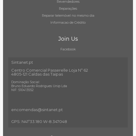
Revendedores
Reparações
Reparar telemóvel no mesmo dia
Informacao de Crédito
Join Us
Facebook
Sintanet.pt
Centro Comercial Passerelle Loja Nº 62
4805-121 Caldas das Taipas
Dominação Social:
Bruno Eduardo Rodrigues Unip Lda
NIF: 510413552
encomendas@sintanet
.pt
GPS: N41º33.180 W-8.347048