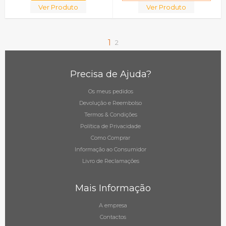
Ver Produto
Ver Produto
1
2
Precisa de Ajuda?
Os meus pedidos
Devolução e Reembolso
Termos & Condições
Política de Privacidade
Como Comprar
Informação ao Consumidor
Livro de Reclamações
Mais Informação
A empresa
Contactos