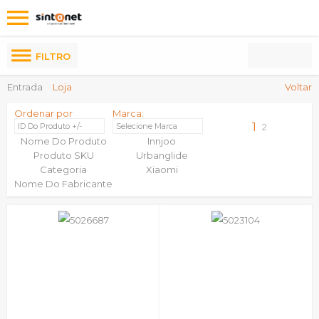
Os
meus
Produtos
FILTRO
Entrada
Loja
Voltar
Ordenar por
Marca:
1
ID Do Produto +/-
Selecione Marca
2
Nome Do Produto
Innjoo
Produto SKU
Urbanglide
Categoria
Xiaomi
Nome Do Fabricante