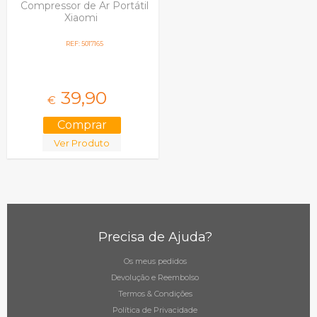
Compressor de Ar Portátil
Xiaomi
REF: 5017165
39,
90
€
Ver Produto
Precisa de Ajuda?
Os meus pedidos
Devolução e Reembolso
Termos & Condições
Política de Privacidade