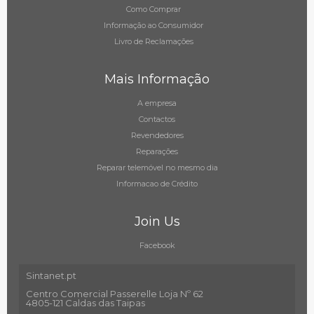
Como Comprar
Informação ao Consumidor
Livro de Reclamações
Mais Informação
A empresa
Contactos
Revendedores
Reparações
Reparar telemóvel no mesmo dia
Informacao de Crédito
Join Us
Facebook
Sintanet.pt
Centro Comercial Passerelle Loja Nº 62
4805-121 Caldas das Taipas