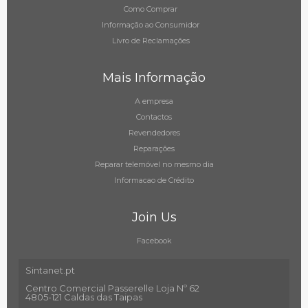
Como Comprar
Informação ao Consumidor
Livro de Reclamações
Mais Informação
A empresa
Contactos
Revendedores
Reparações
Reparar telemóvel no mesmo dia
Informacao de Crédito
Join Us
Facebook
Sintanet.pt
Centro Comercial Passerelle Loja Nº 62
4805-121 Caldas das Taipas