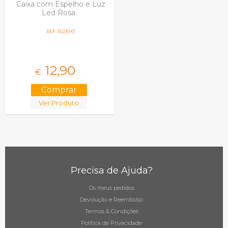
Caixa com Espelho e Luz
Led Rosa
REF: 5021047
12,
90
€
Ver Produto
Precisa de Ajuda?
Os meus pedidos
Devolução e Reembolso
Termos & Condições
Política de Privacidade