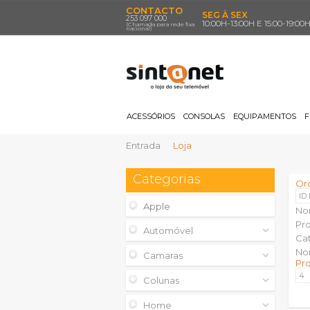
CONTACTO
SEG À SEX
253 097 000
10:00H-13:00H E 15:00-19:00
(Chamada para rede fixa
nacional)
ACESSÓRIOS
CONSOLAS
EQUIPAMENTOS
F
Entrada
Loja
Categorias
Or
ID
Apple
No
Pr
Automóvel
Ca
No
Camaras
Pr
Colunas
Home