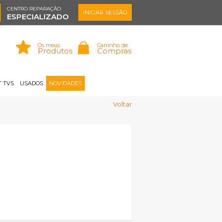
CENTRO REPARAÇÃO
INICIAR SESSÃO
ESPECIALIZADO
Os meus
Carrinho de
Produtos
Compras
Memorizar
Perdeu a senha?
Registar |
 TVS
USADOS
NOVIDADES
Voltar