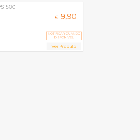
PS1500
9,
90
€
NOTIFICAR QUANDO
DISPONÍVEL
Ver Produto