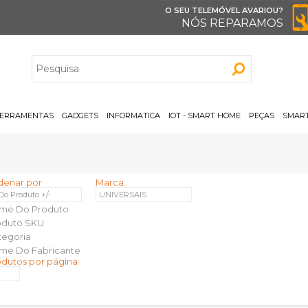
O SEU TELEMÓVEL AVARIOU?
NÓS REPARAMOS
H
ERRAMENTAS
GADGETS
INFORMATICA
IOT - SMART HOME
PEÇAS
SMART
denar por
Marca:
 Do Produto +/-
UNIVERSAIS
me Do Produto
oduto SKU
tegoria
me Do Fabricante
odutos por página