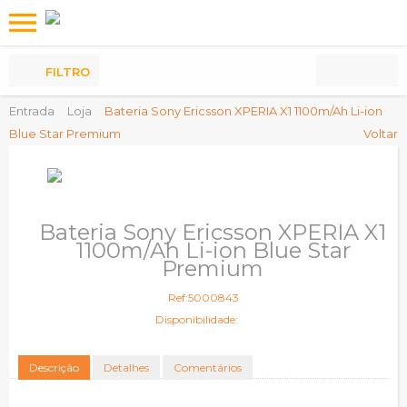
Os
meus
Produtos
FILTRO
Entrada
Loja
Bateria Sony Ericsson XPERIA X1 1100m/Ah Li-ion
Blue Star Premium
Voltar
Bateria Sony Ericsson XPERIA X1
1100m/Ah Li-ion Blue Star
Premium
Ref:5000843
Disponibilidade:
Descrição
Detalhes
Comentários