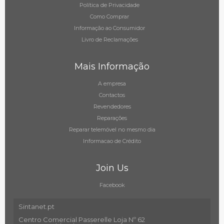
Política de Privacidade
Como Comprar
Informação ao Consumidor
Livro de Reclamações
Mais Informação
A empresa
Contactos
Revendedores
Reparações
Reparar telemóvel no mesmo dia
Informacao de Crédito
Join Us
Facebook
Sintanet.pt
Centro Comercial Passerelle Loja Nº 62