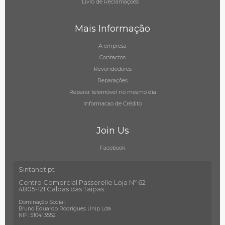
Livro de Reclamações
Mais Informação
A empresa
Contactos
Revendedores
Reparações
Reparar telemóvel no mesmo dia
Informacao de Crédito
Join Us
Facebook
Sintanet.pt
Centro Comercial Passerelle Loja Nº 62
4805-121 Caldas das Taipas
Dominação Social:
Bruno Eduardo Rodrigues Unip Lda
NIF: 510413552