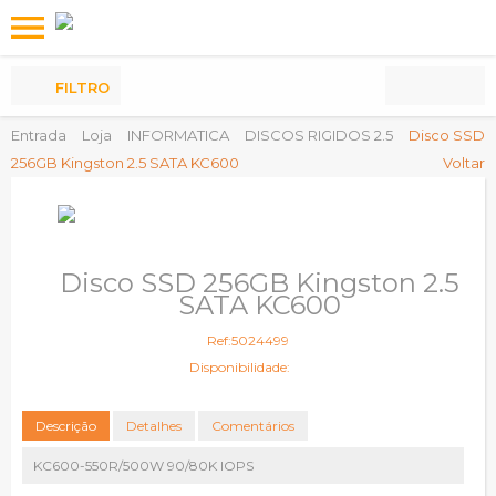
Os
meus
Produtos
FILTRO
Entrada
Loja
INFORMATICA
DISCOS RIGIDOS 2.5
Disco SSD
256GB Kingston 2.5 SATA KC600
Voltar
Disco SSD 256GB Kingston 2.5
SATA KC600
Ref:5024499
Disponibilidade:
Descrição
Detalhes
Comentários
KC600-550R/500W 90/80K IOPS