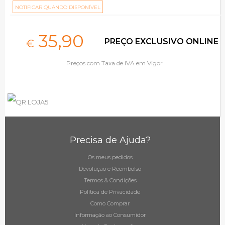
NOTIFICAR QUANDO DISPONÍVEL
35,
90
PREÇO EXCLUSIVO ONLINE
€
Preços com Taxa de IVA em Vigor
Precisa de Ajuda?
Os meus pedidos
Devolução e Reembolso
Termos & Condições
Política de Privacidade
Como Comprar
Informação ao Consumidor