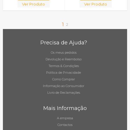
Ver Produto
Ver Produto
1
2
Precisa de Ajuda?
Os meus pedidos
Devolução e Reembolso
Termos & Condições
Política de Privacidade
Como Comprar
Informação ao Consumidor
Livro de Reclamações
Mais Informação
A empresa
Contactos