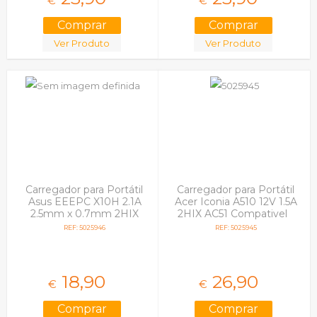
€
€
Ver Produto
Ver Produto
Carregador para Portátil
Carregador para Portátil
Asus EEEPC X10H 2.1A
Acer Iconia A510 12V 1.5A
2.5mm x 0.7mm 2HIX
2HIX AC51 Compativel
Compativel
REF: 5025946
REF: 5025945
18,
90
26,
90
€
€