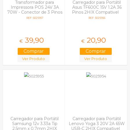
Transformador para
Carregador para Portátil
Impressora POS 24V 3A
Asus TF600C 15V 1.2A 36
70W - Conector de 3 Pinos
Pinos 2HIX Compativel
Compativel
REF: 5025957
REF: 5025956
39,
90
20,
90
€
€
Ver Produto
Ver Produto
Carregador para Portátil
Carregador para Portátil
Samsung 12v 3.33a Tip
Lenovo Yoga 3 20V 2A 65W
2.5mm x 0.7mm 2HIX
USB-C 2HIX Compativel