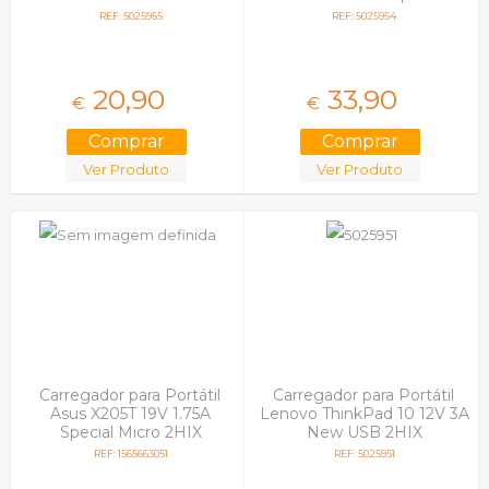
Compativel
REF: 5025955
REF: 5025954
20,
90
33,
90
€
€
Ver Produto
Ver Produto
Carregador para Portátil
Carregador para Portátil
Asus X205T 19V 1.75A
Lenovo ThinkPad 10 12V 3A
Special Micro 2HIX
New USB 2HIX
Compativel
Compativel
REF: 1565663051
REF: 5025951