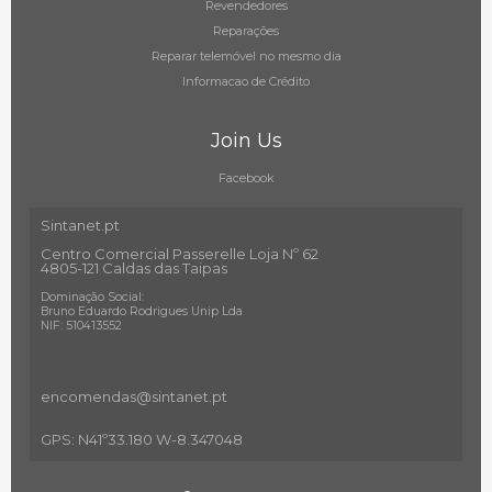
Revendedores
Reparações
Reparar telemóvel no mesmo dia
Informacao de Crédito
Join Us
Facebook
Sintanet.pt
Centro Comercial Passerelle Loja Nº 62
4805-121 Caldas das Taipas
Dominação Social:
Bruno Eduardo Rodrigues Unip Lda
NIF: 510413552
encomendas@sintanet
.pt
GPS: N41º33.180 W-8.347048