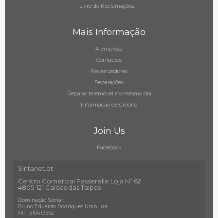
Livro de Reclamações
Mais Informação
A empresa
Contactos
Revendedores
Reparações
Reparar telemóvel no mesmo dia
Informacao de Crédito
Join Us
Facebook
Sintanet.pt
Centro Comercial Passerelle Loja Nº 62
4805-121 Caldas das Taipas
Dominação Social:
Bruno Eduardo Rodrigues Unip Lda
NIF: 510413552