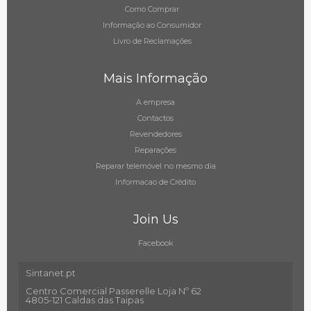
Como Comprar
Informação ao Consumidor
Livro de Reclamações
Mais Informação
A empresa
Contactos
Revendedores
Reparações
Reparar telemóvel no mesmo dia
Informacao de Crédito
Join Us
Facebook
Sintanet.pt
Centro Comercial Passerelle Loja Nº 62
4805-121 Caldas das Taipas