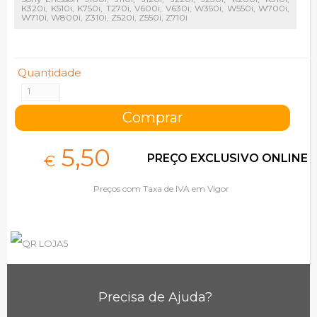
K320i, K510i, K750i, T270i, V600i, V630i, W350i, W550i, W700i,
W710i, W800i, Z310i, Z520i, Z550i, Z710i
Quantidade
5,
50
PREÇO EXCLUSIVO ONLINE
€
Preços com Taxa de IVA em Vigor
Precisa de Ajuda?