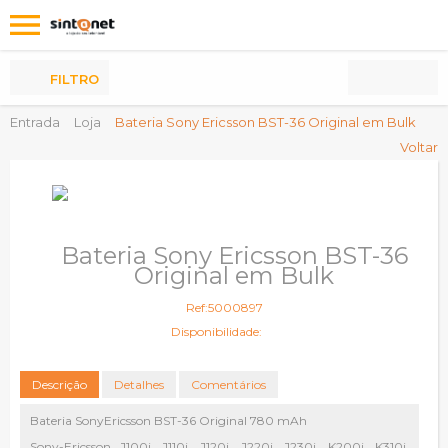
Os
meus
Produtos
FILTRO
Entrada
Loja
Bateria Sony Ericsson BST-36 Original em Bulk
Voltar
Bateria Sony Ericsson BST-36
Original em Bulk
Ref:5000897
Disponibilidade:
Descrição
Detalhes
Comentários
Bateria SonyEricsson BST-36 Original 780 mAh
Sony-Ericsson J100i, J110i, J120i, J220i, J230i, K200i, K310i,