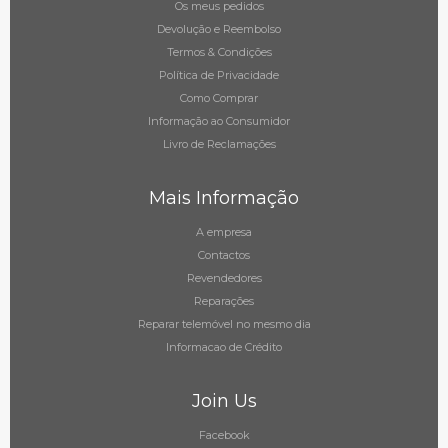
Os meus pedidos
Devolução e Reembolso
Termos & Condições
Política de Privacidade
Como Comprar
Informação ao Consumidor
Livro de Reclamações
Mais Informação
A empresa
Contactos
Revendedores
Reparações
Reparar telemóvel no mesmo dia
Informacao de Crédito
Join Us
Facebook