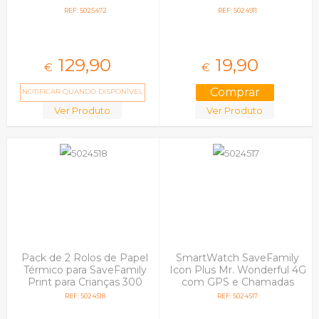
Fluor
REF: 5025472
REF: 5024911
129,
90
19,
90
€
€
NOTIFICAR QUANDO DISPONÍVEL
Ver Produto
Ver Produto
Pack de 2 Rolos de Papel
SmartWatch SaveFamily
Térmico para SaveFamily
Icon Plus Mr. Wonderful 4G
Print para Crianças 300
com GPS e Chamadas
Fotos
Silicone Azul
REF: 5024518
REF: 5024517