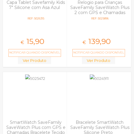
Capa Tablet Savefamily Kids
Relogio para Crianças
7" Silicone com Asa Azul
SaveFamily SaveWatch Plus
2 com GPS e Chamadas
Bracelete Silicone Preto
REF: 5026315
REF: 5025896
15,
90
139,
90
€
€
NOTIFICAR QUANDO DISPONÍVEL
NOTIFICAR QUANDO DISPONÍVEL
Ver Produto
Ver Produto
SmartWatch SaveFamily
Bracelete SmartWatch
SaveWatch Plus com GPS e
SaveFamily SaveWatch Plus
Chamadas Bracelete Tecido
Silicone Preto