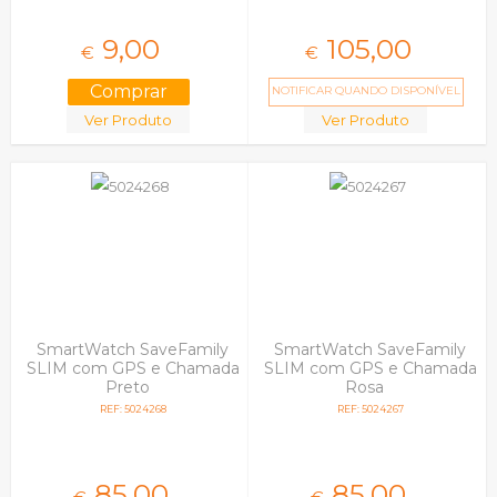
9,
00
105,
00
€
€
NOTIFICAR QUANDO DISPONÍVEL
Ver Produto
Ver Produto
SmartWatch SaveFamily
SmartWatch SaveFamily
SLIM com GPS e Chamada
SLIM com GPS e Chamada
Preto
Rosa
REF: 5024268
REF: 5024267
85,
00
85,
00