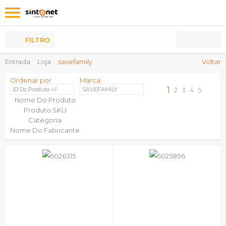
Os
meus
Produtos
FILTRO
Entrada
Loja
savefamily
Voltar
Ordenar por
Marca:
1
ID Do Produto +/-
SAVEFAMILY
2
3
4
5
Nome Do Produto
Produto SKU
Categoria
Nome Do Fabricante