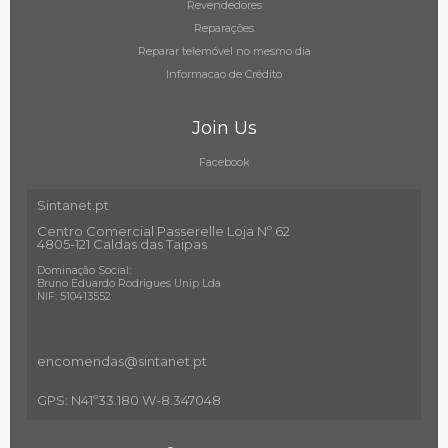
Revendedores
Reparações
Reparar telemóvel no mesmo dia
Informacao de Crédito
Join Us
Facebook
Sintanet.pt
Centro Comercial Passerelle Loja Nº 62
4805-121 Caldas das Taipas
Dominação Social:
Bruno Eduardo Rodrigues Unip Lda
NIF: 510413552
encomendas@sintanet
.pt
GPS: N41º33.180 W-8.347048