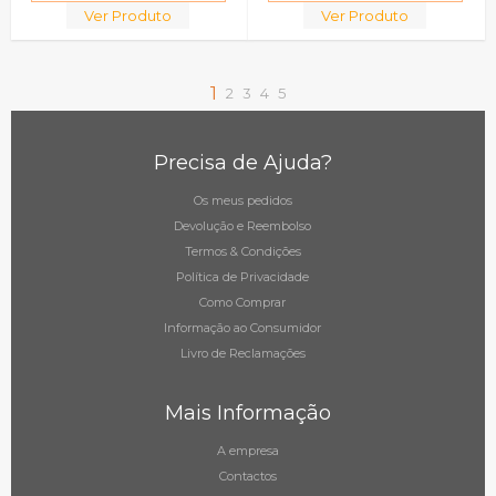
Ver Produto
Ver Produto
1
2
3
4
5
Precisa de Ajuda?
Os meus pedidos
Devolução e Reembolso
Termos & Condições
Política de Privacidade
Como Comprar
Informação ao Consumidor
Livro de Reclamações
Mais Informação
A empresa
Contactos